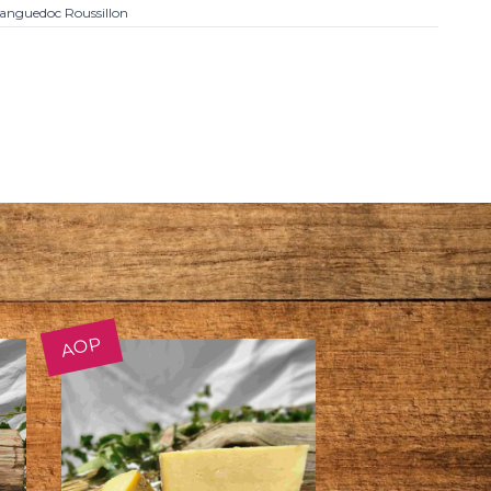
anguedoc Roussillon
AOP