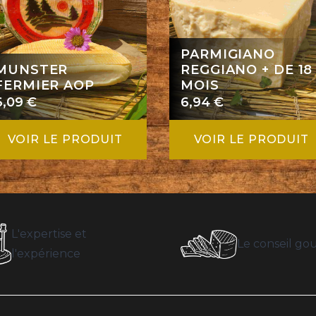
PARMIGIANO
MUNSTER
REGGIANO + DE 18
FERMIER AOP
MOIS
6,09
€
6,94
€
VOIR LE PRODUIT
VOIR LE PRODUIT
L'expertise et
Le conseil g
l'expérience