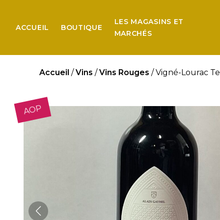
LES MAGASINS ET
ACCUEIL
BOUTIQUE
MARCHÉS
Accueil
/
Vins
/
Vins Rouges
/ Vigné-Lourac Ter
AOP