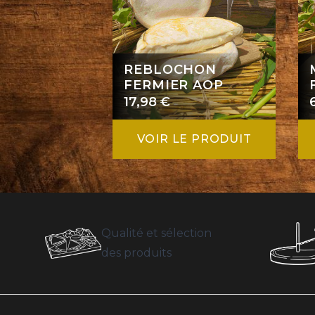
REBLOCHON
FERMIER AOP
17,98
€
VOIR LE PRODUIT
Qualité et sélection
des produits