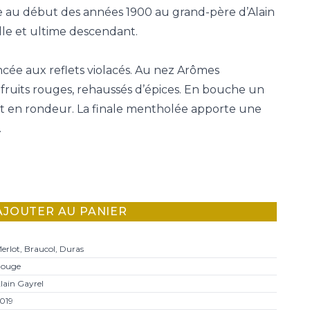
ine au début des années 1900 au grand-père d’Alain
lle et ultime descendant.
cée aux reflets violacés. Au nez Arômes
fruits rouges, rehaussés d’épices. En bouche un
ut en rondeur. La finale mentholée apporte une
.
AJOUTER AU PANIER
erlot, Braucol, Duras
ouge
lain Gayrel
019