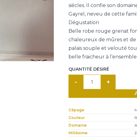
siècles. Il confie son doma
Gayrel, neveu de cette fami
Dégustation
Belle robe rouge grenat fon
chaleureux de mûres et de 
palais souple et velouté to
belle fraicheur à l’ensemble
QUANTITÉ DÉSIRÉ
quantité
de
Vigné-
Lourac
Cépage
M
Terrae
Couleur
R
Veritas,
Domaine
A
Alain
Millésime
2