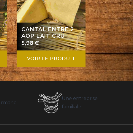
CANTAL ENTRE 2
AOP LAIT CRU
5,98
€
VOIR LE PRODUIT
Une entreprise
ourmand
familiale