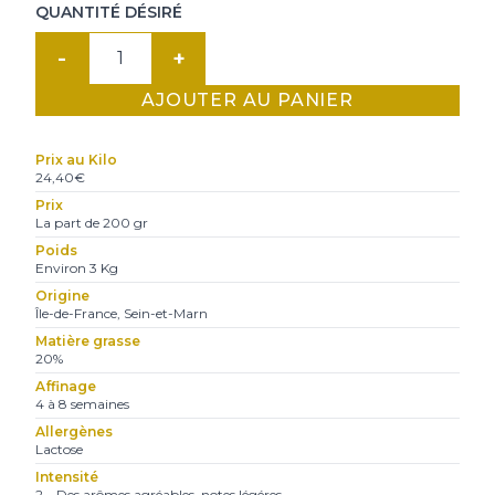
QUANTITÉ DÉSIRÉ
quantité
de
AJOUTER AU PANIER
Brie
de
Prix au Kilo
Meaux
24,40€
MOF
Prix
La part de 200 gr
AOP
Poids
Environ 3 Kg
Origine
Île-de-France, Sein-et-Marn
Matière grasse
20%
Affinage
4 à 8 semaines
Allergènes
Lactose
Intensité
2 – Des arômes agréables, notes légéres