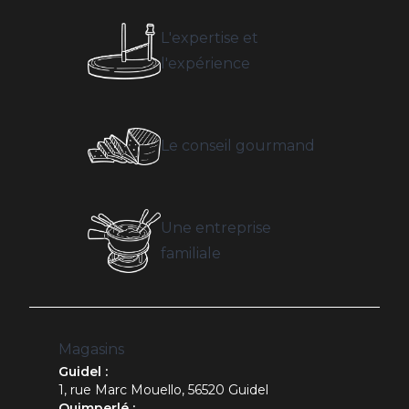
L'expertise et
l'expérience
Le conseil gourmand
Une entreprise
familiale
Magasins
Guidel :
1, rue Marc Mouello, 56520 Guidel
Quimperlé :