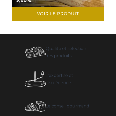
9,68
€
VOIR LE PRODUIT
Qualité et sélection
des produits
L'expertise et
l'expérience
Le conseil gourmand