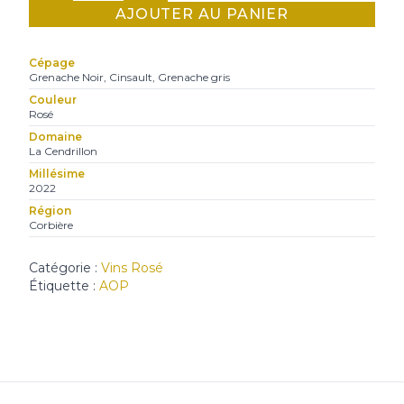
AJOUTER AU PANIER
Minuit,
La
Cépage
Cendrillon
Grenache Noir, Cinsault, Grenache gris
Couleur
Rosé
Domaine
La Cendrillon
Millésime
2022
Région
Corbière
Catégorie :
Vins Rosé
Étiquette :
AOP