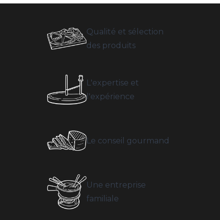
Qualité et sélection
des produits
L'expertise et
l'expérience
Le conseil gourmand
Une entreprise
familiale