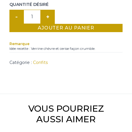
QUANTITÉ DÉSIRÉ
quantité
de
AJOUTER AU PANIER
Confit
cerise
Remarque
au
Idée recette : Verrine chèvre et cerise façon crumble.
thym
Catégorie :
Confits
VOUS POURRIEZ
AUSSI AIMER