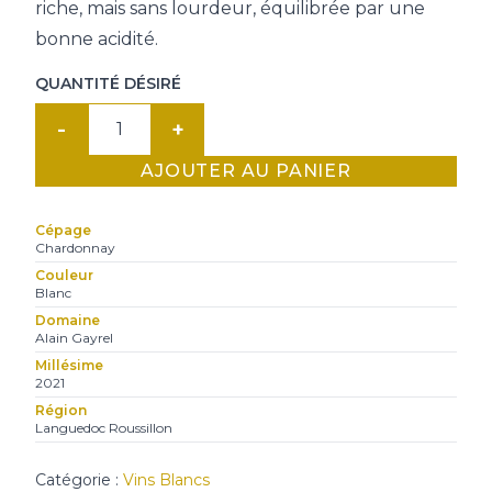
riche, mais sans lourdeur, équilibrée par une
bonne acidité.
QUANTITÉ DÉSIRÉ
quantité
de
AJOUTER AU PANIER
Vigné-
Lourac
Cépage
Chardonnay
Chardonnay
Prestige,
Couleur
Blanc
Alain
Domaine
Gayrel
Alain Gayrel
Millésime
2021
Région
Languedoc Roussillon
Catégorie :
Vins Blancs