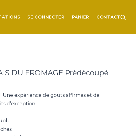
TATIONS
SE CONNECTER
PANIER
CONTACT
LAIS DU FROMAGE Prédécoupé
! Une expérience de gouts affirmés et de
its d’exception
ublu​
iches​