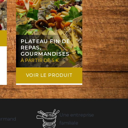
PLATEAU FIN DE
REPAS,
GOURMANDISES
À PARTIR DE 5 €
VOIR LE PRODUIT
Une entreprise
ourmand
familiale