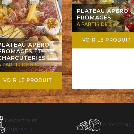
PLATEAU APERO
FROMAGES
À PARTIR DE 3 €
VOIR LE PRODUIT
PLATEAU APÉRO
FROMAGES ET
CHARCUTERIES
À PARTIR DE 8 €
VOIR LE PRODUIT
L'expertise et
Le conseil g
l'expérience