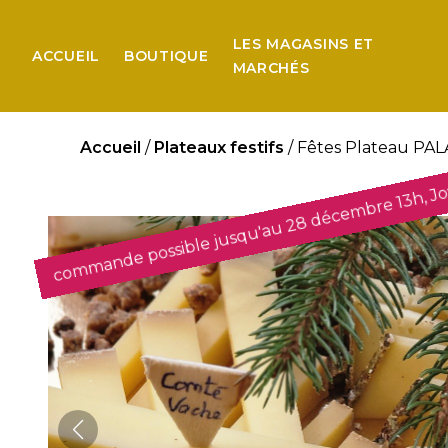
LES MAGASINS ET
ACCUEIL
BOUTIQUE
MARCHÉS
Accueil
/
Plateaux festifs
/ Fêtes Plateau P
Jo
,
commande possible jusqu'au 28 décembre 13h