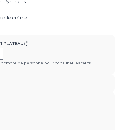
s Pyrénées​
ouble crème​
*
R PLATEAU)
e nombre de personne pour consulter les tarifs.