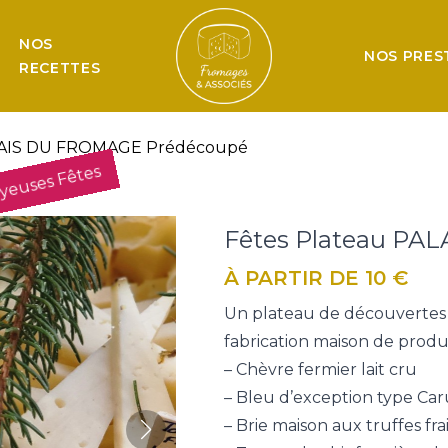
NOS
NOS PRES
RECETTES
ALAIS DU FROMAGE Prédécoupé
yeuses Fêtes
Fêtes Plateau PA
À PARTIR DE 10 €
Un plateau de découvertes 
fabrication maison de produ
– Chèvre fermier lait cru​
– Bleu d’exception type Car
– Brie maison aux truffes fra