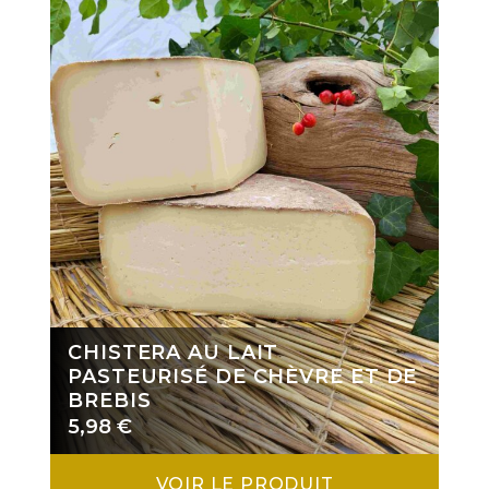
CHISTERA AU LAIT
PASTEURISÉ DE CHÈVRE ET DE
BREBIS
5,98
€
VOIR LE PRODUIT