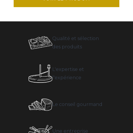
Qualité et sélection
des produits
L'expertise et
l'expérience
Le conseil gourmand
Une entreprise