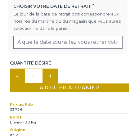
*
CHOISIR VOTRE DATE DE RETRAIT
Le jour de la date de retrait doit correspondre aux
horaires du marché ou du magasin que vous aurez
sélectionné dans le panier.
QUANTITÉ DÉSIRÉ
quantité
de
AJOUTER AU PANIER
Maroilles
fermier
Prix au Kilo
lait
33,72€
cru
Poids
Environ 30 Kg
AOP
Origine
Italie