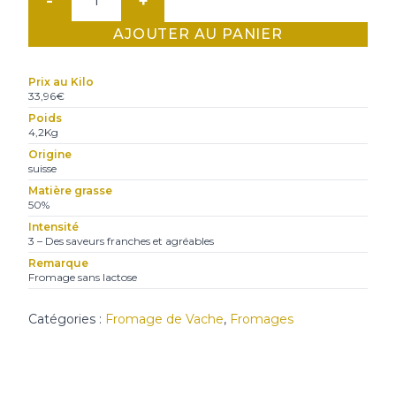
de
AJOUTER AU PANIER
Kaltbach
Suisse
Prix au Kilo
33,96€
Poids
4,2Kg
Origine
suisse
Matière grasse
50%
Intensité
3 – Des saveurs franches et agréables
Remarque
Fromage sans lactose
Catégories :
Fromage de Vache
,
Fromages