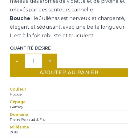
mêlés à des arômes de violette et de pivoine et
relevés par des senteurs cannelle.
Bouche
: le Juliénas est nerveux et charpenté,
élégant et séduisant, avec une belle longueur.
Il est à la fois robuste et truculent.
QUANTITÉ DÉSIRÉ
quantité
de
AJOUTER AU PANIER
Juliénas
Rouge
Couleur
2019
Rouge
P.
Cépage
Gamay
Ferraud
Domaine
Pierre Ferraud & Fils
Millésime
2019