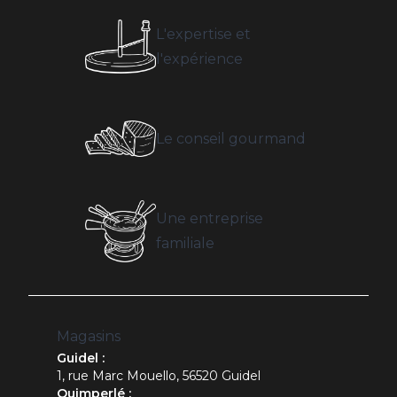
L'expertise et
l'expérience
Le conseil gourmand
Une entreprise
familiale
Magasins
Guidel :
1, rue Marc Mouello, 56520 Guidel
Quimperlé :