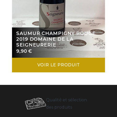
SAUMUR CHAMPIGNY ROUGE
2019 DOMAINE DE LA
SEIGNEURERIE
9,90
€
VOIR LE PRODUIT
Qualité et sélection
des produits