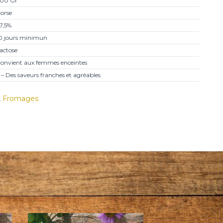
00 Gr
orse
7,5%
0 jours minimun
actose
onvient aux femmes enceintes
 – Des saveurs franches et agréables
,
Fromages