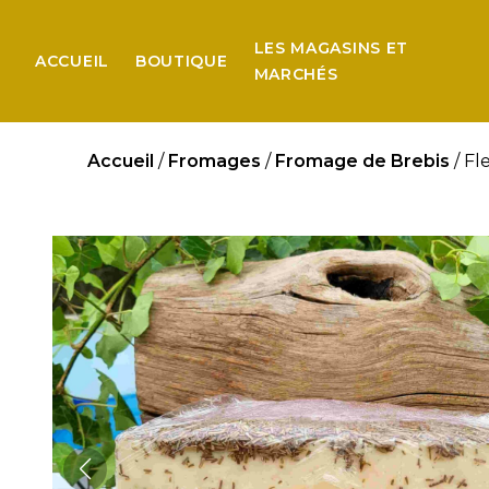
LES MAGASINS ET
ACCUEIL
BOUTIQUE
MARCHÉS
Accueil
/
Fromages
/
Fromage de Brebis
/ Fl