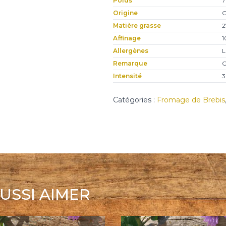
Poids
7
Corse
Origine
C
au
Matière grasse
2
lait
Affinage
1
de
Allergènes
L
brebis
Remarque
C
Intensité
3
Catégories :
Fromage de Brebis
USSI AIMER