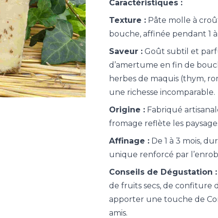
Caractéristiques :
Texture :
Pâte molle à croû
bouche, affinée pendant 1 à
Saveur :
Goût subtil et par
d’amertume en fin de bouche
herbes de maquis (thym, ro
une richesse incomparable.
Origine :
Fabriqué artisanal
fromage reflète les paysages
Affinage :
De 1 à 3 mois, du
unique renforcé par l’enrob
Conseils de Dégustation :
de fruits secs, de confitur
apporter une touche de Cor
amis.