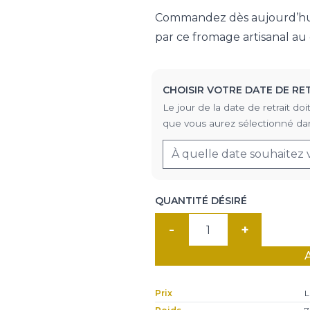
Commandez dès aujourd’hui 
par ce fromage artisanal au 
CHOISIR VOTRE DATE DE RE
Le jour de la date de retrait 
que vous aurez sélectionné dan
QUANTITÉ DÉSIRÉ
quantité
de
Fleur
du
Prix
L
maquis