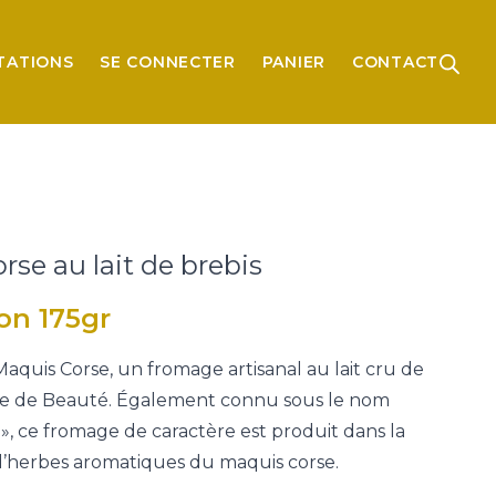
TATIONS
SE CONNECTER
PANIER
CONTACT
rse au lait de brebis
ron 175gr
quis Corse, un fromage artisanal au lait cru de
Île de Beauté. Également connu sous le nom
», ce fromage de caractère est produit dans la
d’herbes aromatiques du maquis corse.