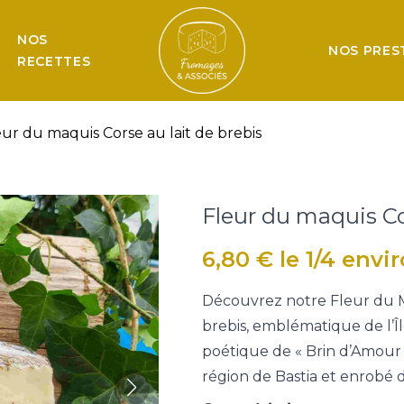
NOS
NOS PRES
RECETTES
eur du maquis Corse au lait de brebis
Fleur du maquis Co
6,80
€
le 1/4 envi
Découvrez notre Fleur du Ma
brebis, emblématique de l’
poétique de « Brin d’Amour 
région de Bastia et enrobé 