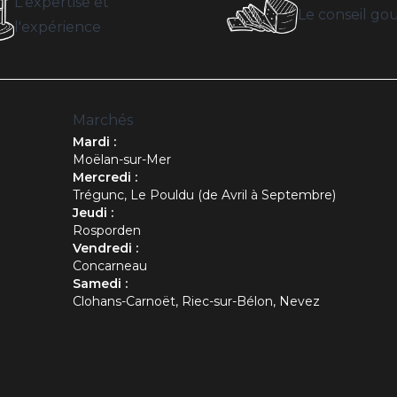
L'expertise et
Le conseil g
l'expérience
Marchés
Mardi :
Moëlan-sur-Mer
Mercredi :
Trégunc, Le Pouldu (de Avril à Septembre)
Jeudi :
Rosporden
Vendredi :
Concarneau
Samedi :
Clohans-Carnoët, Riec-sur-Bélon, Nevez