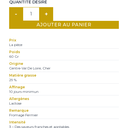
QUANTITÉ DÉSIRÉ
quantité
de
AJOUTER AU PANIER
Crottin
de
Prix
Chavignol
La pièce
Poids
60 Gr
Origine
Centre-Val De Loire, Cher
Matière grasse
29 %
Affinage
10 jours minimun
Allergènes
Lactose
Remarque
Fromage Fermier
Intensité
3 – Des saveurs franches et agréables