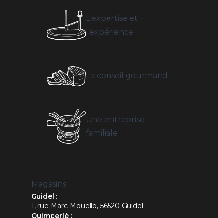
L'expertise et
l'expérience
Le conseil gourmand
Une entreprise
familiale
Magasins
Guidel :
1, rue Marc Mouello, 56520 Guidel
Quimperlé :