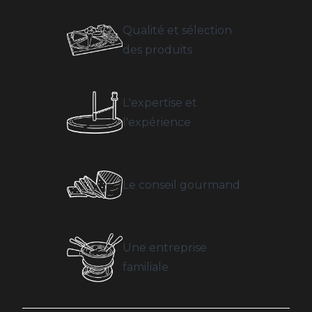
Qualité et sélection
des produits
L'expertise et
l'expérience
Le conseil gourmand
Une entreprise
familiale