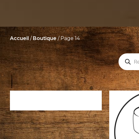
Accueil
/
Boutique
/ Page 14
Recher
de
produit