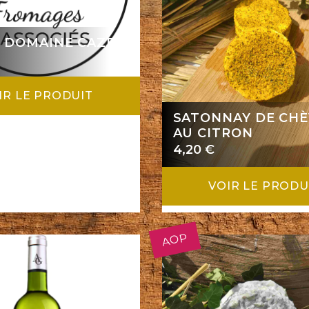
 DOMAINE CAZES
IR LE PRODUIT
SATONNAY DE CH
AU CITRON
4,20
€
VOIR LE PRODU
AOP