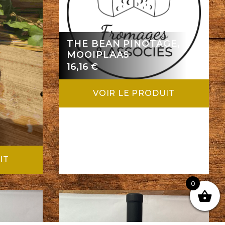
THE BEAN PINOTAGE,
MOOIPLAAS
16,16
€
VOIR LE PRODUIT
IT
0