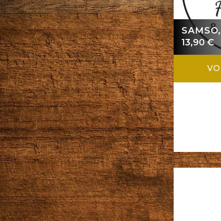
SAMSO,
13,90
€
VO