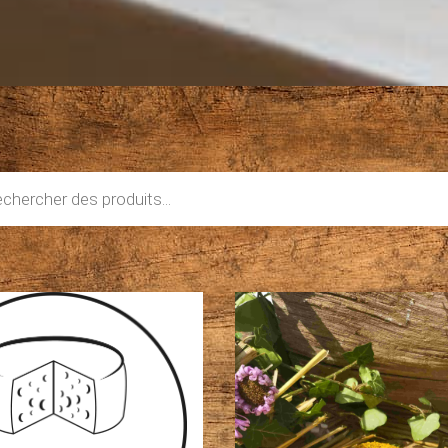
che
s