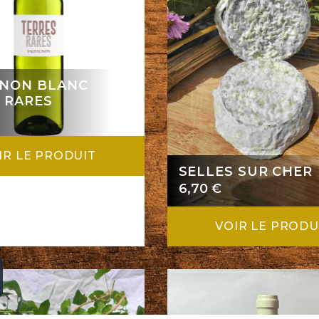
GNON BLANC
 RARES
IR LE PRODUIT
SELLES SUR CHER
6,70
€
VOIR LE PRODU